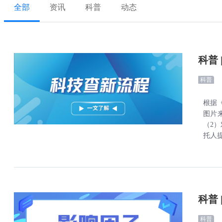
资讯
科普
动态
全部
科普
科普
根据
图片
（2
托人提
科普
科普