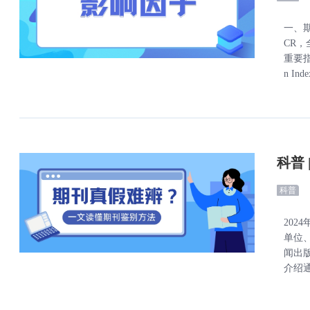
一、期
CR，
重要指
n In
科普
科普
20
单位
闻出
介绍通