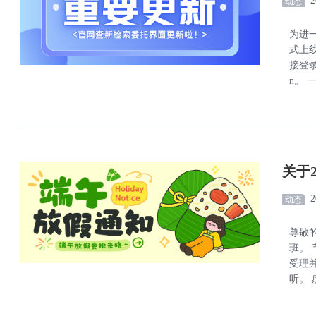
2
动态
为进
式上
接登录
n。 
关于
2
动态
尊敬
班。
受理并
听。 