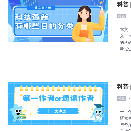
科普
科普
本文目
文：
的科
新报告
科普
2
科普
一、
研究
与资