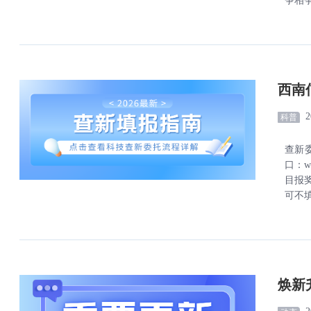
争相争
西南
2
科普
查新
口：w
目报
可不填
焕新