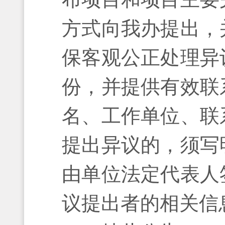
方式向我办提出，
保客观公正处理异
份，并提供有效联
名、工作单位、联
提出异议的，须写
由单位法定代表人
议提出者的相关信