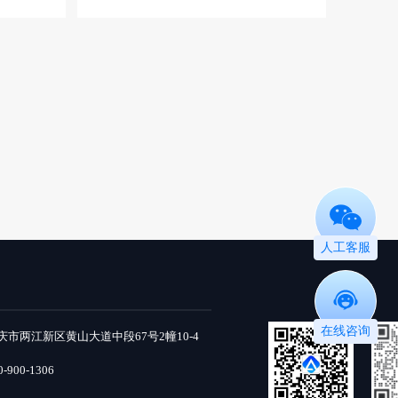
人工客服
在线咨询
市两江新区黄山大道中段67号2幢10-4
900-1306